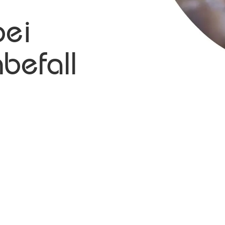
bei
befall