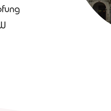
pfung
RW